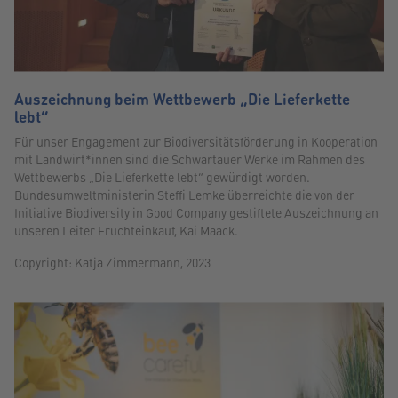
Auszeichnung beim Wettbewerb „Die Lieferkette
lebt“
Für unser Engagement zur Biodiversitätsförderung in Kooperation
mit Landwirt*innen sind die Schwartauer Werke im Rahmen des
Wettbewerbs „Die Lieferkette lebt“ gewürdigt worden.
Bundesumweltministerin Steffi Lemke überreichte die von der
Initiative Biodiversity in Good Company gestiftete Auszeichnung an
unseren Leiter Fruchteinkauf, Kai Maack.
Copyright: Katja Zimmermann, 2023