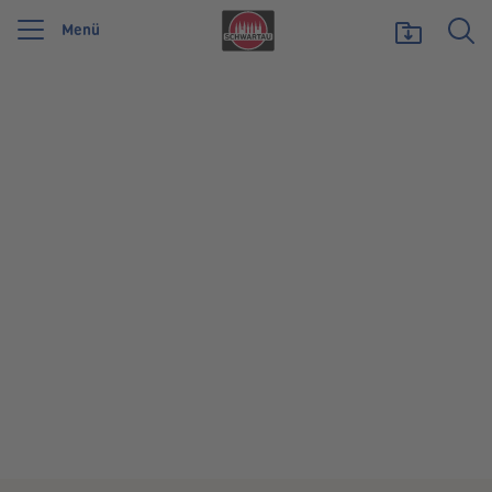
Menü
Wir feiern 125 Jahre Schwartauer Werke. Wir möchten etwas zurückgeben und
unsere Vielfalt zeigen, die uns stark macht.
Mehr erfahren