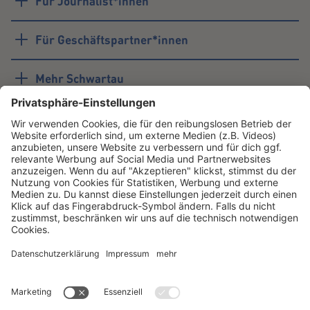
Für Journalist*innen
Für Geschäftspartner*innen
Mehr Schwartau
#schwartau
Youtube
LinkedIn
Unternehmen
Instagram
TikTok
Facebook
Schwartau
Instagram
TikTok
Facebook
Samt
Instagram
TikTok
Facebook
Corny
Instagram
TikTok
Facebook
Professional