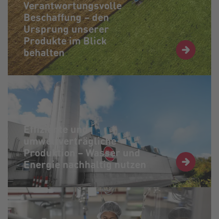
Verantwortungsvolle
Beschaffung – den
Ursprung unserer
Produkte im Blick
behalten
Effiziente und
umweltverträgliche
Produktion – Wasser und
Energie nachhaltig nutzen