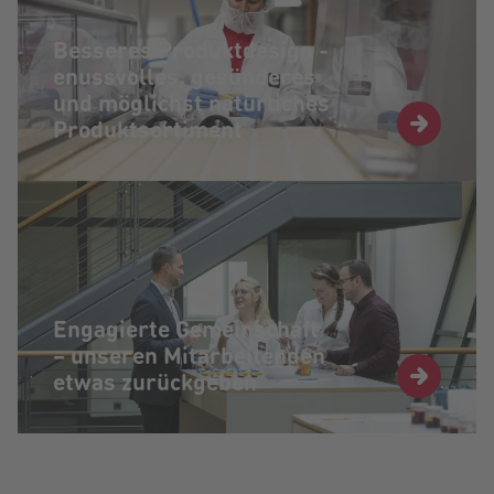
Besseres Produktdesign -
enussvolles, gesünderes
und möglichst natürliches
Produktsortiment
Engagierte Gemeinschaft
– unseren Mitarbeitenden
etwas zurückgeben