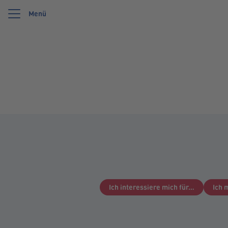
Menü
Wir feiern 125 Jahre Schwartauer Werke. Wir möchten etwas zurückgeben und uns
Ich interessiere mich für…
Ich 