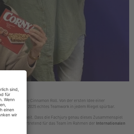
ams hinter Corny Cinnamon Roll. Von der ersten Idee einer
rt im September 2025 echtes Teamwork in jedem Riegel spürbar.
und Zusammenarbeit. Dass die Fachjury genau dieses Zusammenspiel
en Award stellvertretend für das Team im Rahmen der
Internationalen