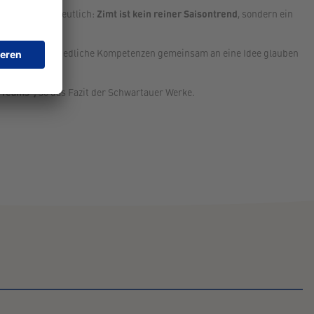
daten zeigen deutlich:
Zimt ist kein reiner Saisontrend
, sondern ein
it.
t, wenn unterschiedliche Kompetenzen gemeinsam an eine Idee glauben
n Teams“,
so das Fazit der Schwartauer Werke.