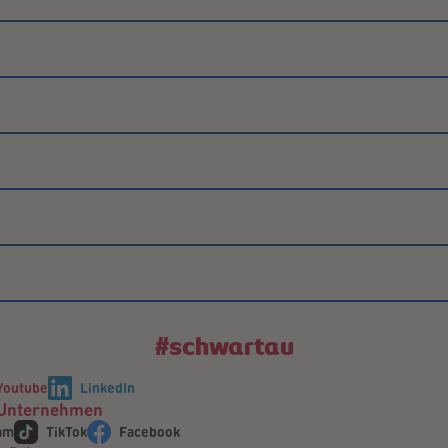
#schwartau
Youtube
LinkedIn
Unternehmen
am
TikTok
Facebook