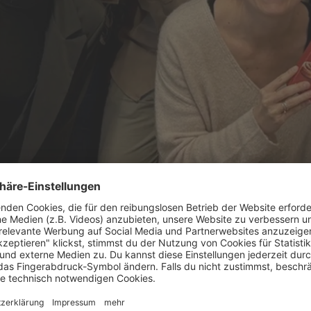
istin Akamp & Elena Herz
auer Werke vor allem eines im Mittelpunkt: die Leistung des gesamten Te
 bis hin zur erfolgreichen Platzierung im Handel ist seit dem Marktsta
m Handel steckt in Corny Cinnamon Roll unglaublich viel Leidenschaft 
ns sehr stolz“, sagt
Kristin Akamp, Senior Brand Manager Corny
, die d