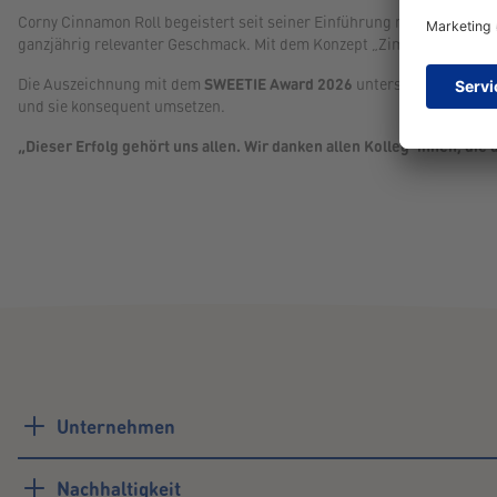
Corny Cinnamon Roll begeistert seit seiner Einführung nicht nur Fan
ganzjährig relevanter Geschmack. Mit dem Konzept „Zimtschnecke to go“
Die Auszeichnung mit dem
SWEETIE Award 2026
unterstreicht die po
und sie konsequent umsetzen.
„Dieser Erfolg gehört uns allen. Wir danken allen Kolleg*innen, di
Unternehmen
Nachhaltigkeit