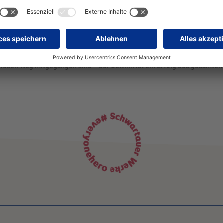
s herbstlicher und winterlicher Geschmacksrichtungen. Marktforschungs
 trifft Corny den Nerv der Zeit und bietet einen Snack für jede Jahresze
sitive Resonanz von Handel und Expert*innen und zeigt, was möglich is
e diesen Weg mitgegangen sind – der Gewinn ist ein Erfolg des gesamte