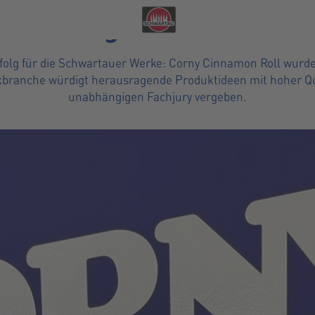
Bad Schwartau, 03. Februar 2026
amon Roll gewinnt SWEETIE
ere Vielfalt zeigen, die uns stark macht.
Mehr erfahren
Erfolg für die Schwartauer Werke: Corny Cinnamon Roll wur
ranche würdigt herausragende Produktideen mit hoher Quali
unabhängigen Fachjury vergeben.