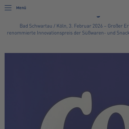
Menü
Corny Cinn
Wir feiern 125 Jahre Schwartauer Werke. Wir möchten etwas zurückgeben und uns
Bad Schwartau / Köln, 3. Februar 2026 – Großer 
renommierte Innovationspreis der Süßwaren- und Snackb