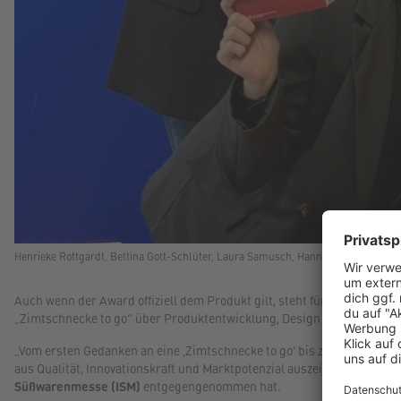
Henrieke Rottgardt, Bettina Gott-Schlüter, Laura Samusch, Hannes Steinlein, Kr
Auch wenn der Award offiziell dem Produkt gilt, steht für die Schwart
„Zimtschnecke to go“ über Produktentwicklung, Design und Produktion
„Vom ersten Gedanken an eine ‚Zimtschnecke to go‘ bis zum Launch i
aus Qualität, Innovationskraft und Marktpotenzial auszeichnet, macht u
Süßwarenmesse (ISM)
entgegengenommen hat.