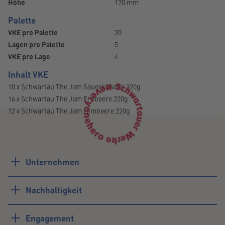
Höhe
170 mm
Palette
VKE pro Palette
20
Lagen pro Palette
5
VKE pro Lage
4
Inhalt VKE
10 x Schwartau The Jam Sauerkirsche 220g
16 x Schwartau The Jam Erdbeere 220g
12 x Schwartau The Jam Himbeere 220g
10 x Schwartau The Jam Aprikose 220g
Unternehmen
Probleme beim Download?
Schreiben Sie uns einfach:
trademarketing@schwartau.de
Nachhaltigkeit
Engagement