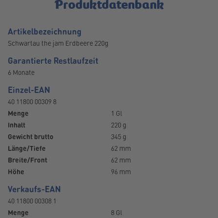
Produktdatenbank
Artikelbezeichnung
Schwartau the jam Erdbeere 220g
Garantierte Restlaufzeit
6 Monate
Einzel-EAN
40 11800 00309 8
Menge
1 Gl
Inhalt
220 g
Gewicht brutto
345 g
Länge/Tiefe
62 mm
Breite/Front
62 mm
Höhe
96 mm
Verkaufs-EAN
40 11800 00308 1
Menge
8 Gl