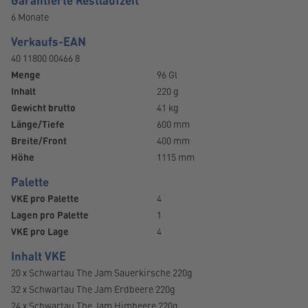
Garantierte Restlaufzeit
6 Monate
Verkaufs-EAN
40 11800 00466 8
Menge
96 Gl
Inhalt
220 g
Gewicht brutto
41 kg
Länge/Tiefe
600 mm
Breite/Front
400 mm
Höhe
1115 mm
Palette
VKE pro Palette
4
Lagen pro Palette
1
VKE pro Lage
4
Inhalt VKE
20 x Schwartau The Jam Sauerkirsche 220g
32 x Schwartau The Jam Erdbeere 220g
24 x Schwartau The Jam Himbeere 220g