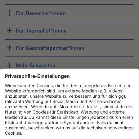
Für Bewerber*innen
Für Journalist*innen
Für Geschäftspartner*innen
Mehr Schwartau
#schwartau
Youtube
LinkedIn
Unternehmen
Instagram
TikTok
Facebook
Schwartau
Instagram
TikTok
Facebook
Samt