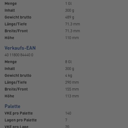
Menge
1 Gl
Inhalt
300 g
Gewicht brutto
489 g
Länge/Tiefe
71.3 mm
Breite/Front
71.3 mm
Höhe
110 mm
Verkaufs-EAN
40 11800 84440 0
Menge
8 Gl
Inhalt
300 g
Gewicht brutto
4 kg
Länge/Tiefe
290 mm
Breite/Front
155 mm
Höhe
113 mm
Palette
VKE pro Palette
140
Lagen pro Palette
7
VKE pro Lage
20