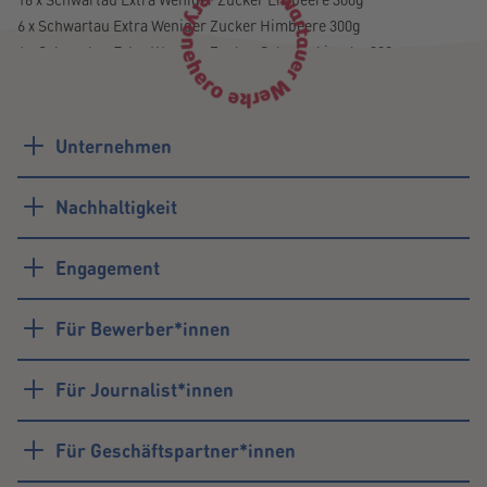
16 x Schwartau Extra Weniger Zucker Erdbeere 300g
6 x Schwartau Extra Weniger Zucker Himbeere 300g
6 x Schwartau Extra Weniger Zucker Schwarzkirsche 300g
Probleme beim Download?
Unternehmen
Schreiben Sie uns einfach:
trademarketing@schwartau.de
Nachhaltigkeit
Engagement
Für Bewerber*innen
Für Journalist*innen
Für Geschäftspartner*innen