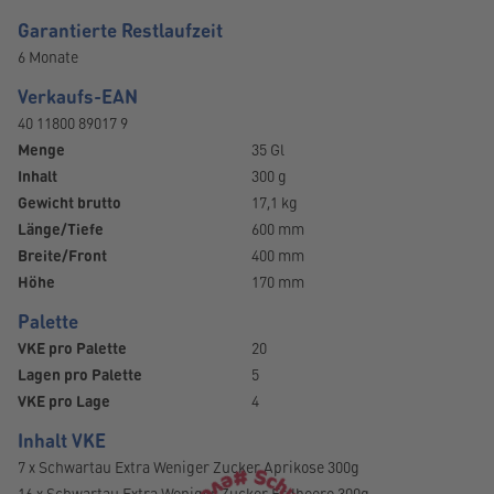
Garantierte Restlaufzeit
6 Monate
Verkaufs-EAN
40 11800 89017 9
Menge
35 Gl
Inhalt
300 g
Gewicht brutto
17,1 kg
Länge/Tiefe
600 mm
Breite/Front
400 mm
Höhe
170 mm
Palette
VKE pro Palette
20
Lagen pro Palette
5
VKE pro Lage
4
Inhalt VKE
7 x Schwartau Extra Weniger Zucker Aprikose 300g