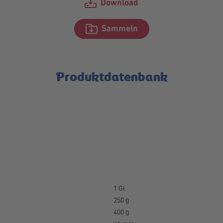
Download
Sammeln
Produktdatenbank
1 Gl
250 g
400 g