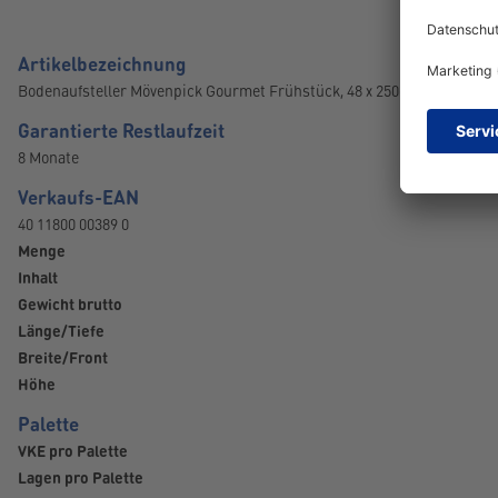
Artikelbezeichnung
Bodenaufsteller Mövenpick Gourmet Frühstück, 48 x 250g
Garantierte Restlaufzeit
8 Monate
Verkaufs-EAN
40 11800 00389 0
Menge
Inhalt
Gewicht brutto
Länge/Tiefe
Breite/Front
Höhe
Palette
VKE pro Palette
Lagen pro Palette