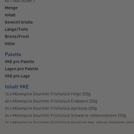
40 11800 00388 3
Menge
Inhalt
Gewicht brutto
Länge/Tiefe
Breite/Front
Höhe
Palette
VKE pro Palette
Lagen pro Palette
VKE pro Lage
Inhalt VKE
16 x Mövenpick Gourmet-Frühstück Feige 250g
40 x Mövenpick Gourmet-Frühstück Erdbeere 250g
24 x Mövenpick Gourmet-Frühstück Aprikose 250g
24 x Mövenpick Gourmet-Frühstück Schwarze Johannisbeere 250g
24 x Mövenpick Gourmet-Frühstück Kreation des Jahres Himbeer-Vari