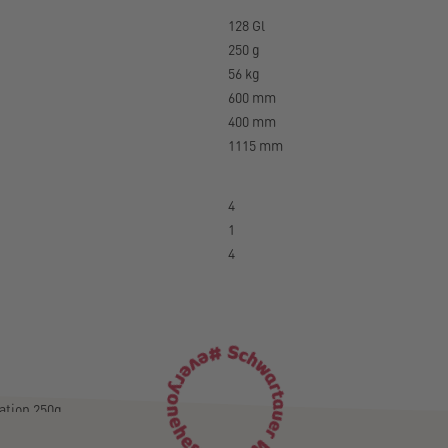
128 Gl
250 g
56 kg
600 mm
400 mm
1115 mm
4
1
4
ation 250g