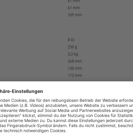
61 mm
61 mm
109 mm
8 Gl
250 g
3,3 kg
248 mm
130 mm
112 mm
162
6
27