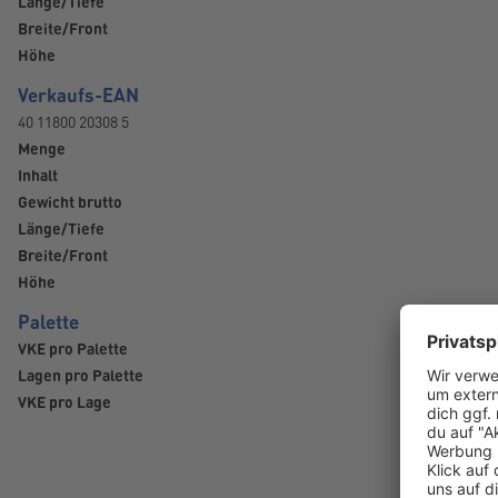
Länge/Tiefe
Breite/Front
Höhe
Verkaufs-EAN
40 11800 20308 5
Menge
Inhalt
Gewicht brutto
Länge/Tiefe
Breite/Front
Höhe
Palette
VKE pro Palette
Lagen pro Palette
VKE pro Lage