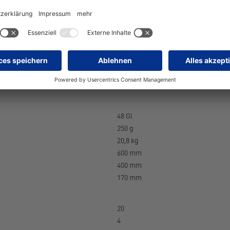
Display-Datenbank BA, sort.
48 Gl
250 g
20,8 kg
600 mm
400 mm
170 mm
20
4