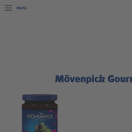
Menü
Wir feiern 125 Jahre Schwartauer Werke. Wir möchten etwas zurückgeben und uns
Mövenpick Gour