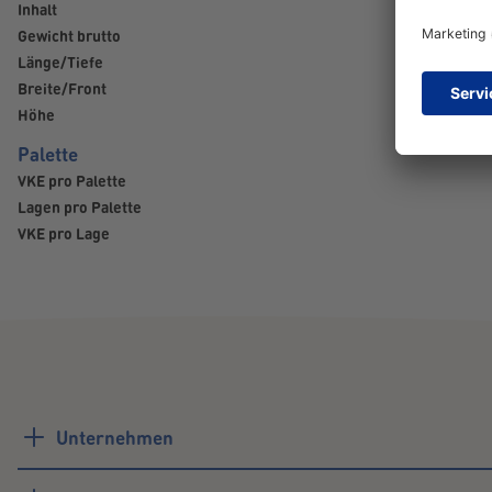
Inhalt
Gewicht brutto
Länge/Tiefe
Breite/Front
Höhe
Palette
VKE pro Palette
Lagen pro Palette
VKE pro Lage
Unternehmen