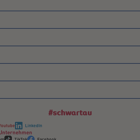
#schwartau
Youtube
LinkedIn
Unternehmen
am
TikTok
Facebook