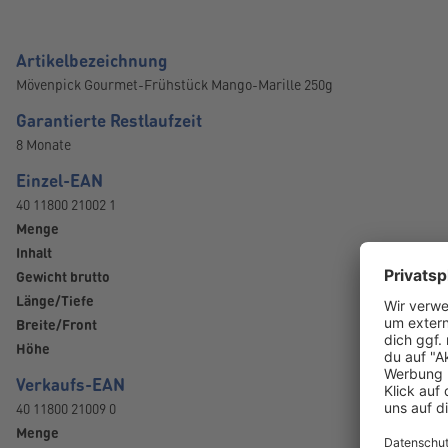
Artikelbezeichnung
Mövenpick Gourmet-Frühstück Mango-Marille 250g
Garantierte Restlaufzeit
8 Monate
Einzel-EAN
40 11800 21002 1
Menge
Inhalt
Gewicht brutto
Länge/Tiefe
Breite/Front
Höhe
Verkaufs-EAN
40 11800 21009 0
Menge