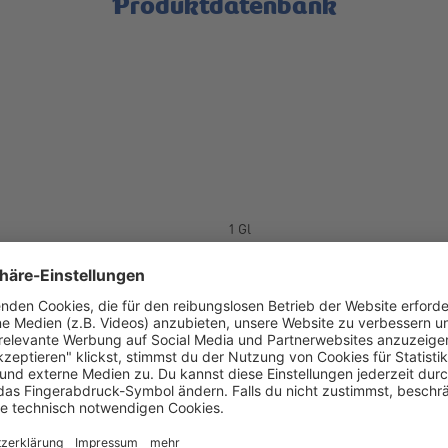
Produktdatenbank
1 Gl
250 g
400 g
61 mm
61 mm
109 mm
8 Gl