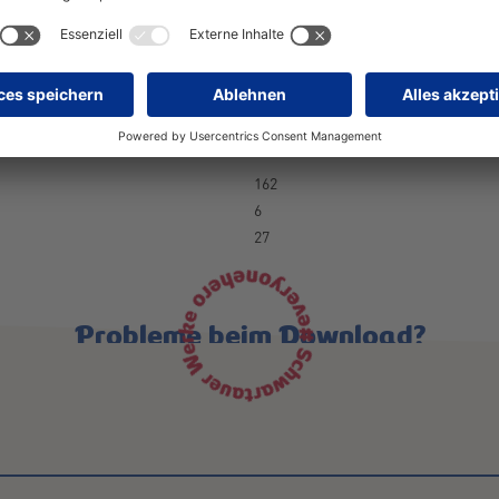
250 g
3,3 kg
248 mm
130 mm
112 mm
162
6
27
Probleme beim Download?
Schreiben Sie uns einfach:
trademarketing@schwartau.de