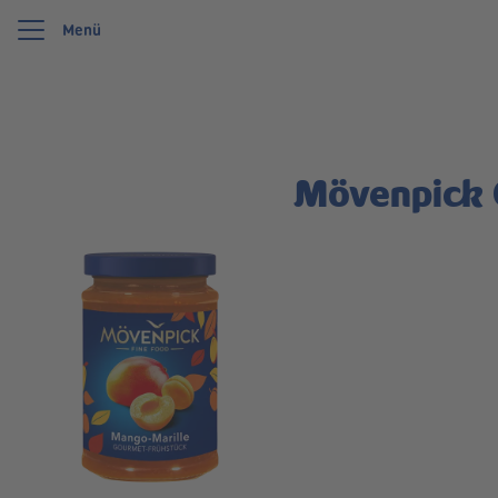
Menü
Wir feiern 125 Jahre Schwartauer Werke. Wir möchten etwas zurückgeben und uns
Mövenpick 