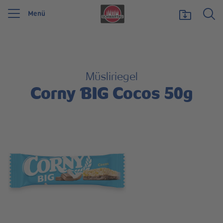
Menü
Wir feiern 125 Jahre Schwartauer Werke. Wir möchten etwas zurückgeben und
unsere Vielfalt zeigen, die uns stark macht.
Mehr erfahren
Müsliriegel
Corny BIG Cocos 50g