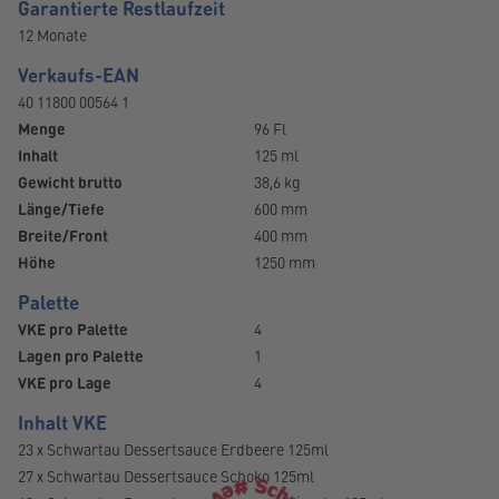
Garantierte Restlaufzeit
12 Monate
Verkaufs-EAN
40 11800 00564 1
Menge
96 Fl
Inhalt
125 ml
Gewicht brutto
38,6 kg
Länge/Tiefe
600 mm
Breite/Front
400 mm
Höhe
1250 mm
Palette
VKE pro Palette
4
Lagen pro Palette
1
VKE pro Lage
4
Inhalt VKE
23 x Schwartau Dessertsauce Erdbeere 125ml
27 x Schwartau Dessertsauce Schoko 125ml