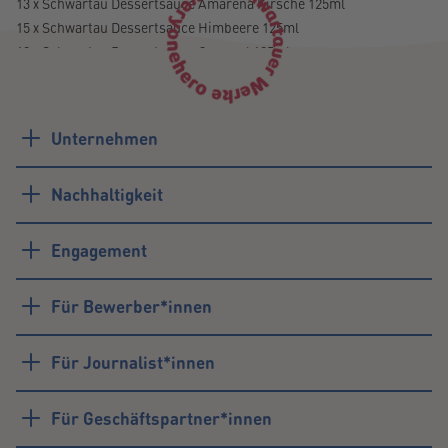
13 x Schwartau Dessertsauce Amarena Kirsche 125ml
15 x Schwartau Dessertsauce Himbeere 125ml
18 x Schwartau Dessertsauce Caramel 125ml
Probleme beim Download?
Unternehmen
Schreiben Sie uns einfach:
trademarketing@schwartau.de
Nachhaltigkeit
Engagement
Für Bewerber*innen
Für Journalist*innen
Für Geschäftspartner*innen