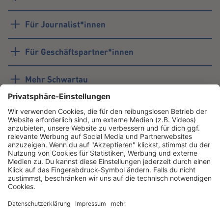
Für Journalist*innen
Für Geschäftspartner*innen
Mehr Schwartau
#schwartau
Youtube
LinkedIn
Unternehmen
Instagram
TikTok
Facebook
Schwartau
Instagram
TikTok
Facebook
Samt
Instagram
TikTok
Facebook
Corny