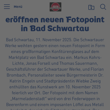
Bad Schwartau, 12. November 2025
Menü
Schwartauer Werke
Wir feiern 125 Jahre Schwartauer Werke. Wir möchten etwas zurückgeben und
unsere Vielfalt zeigen, die uns stark macht.
Mehr erfahren
eröffnen neuen Fotopoint
in Bad Schwartau
Bad Schwartau, 11. November 2025. Die Schwartauer
Werke weihten gestern einen neuen Fotopoint in Form
eines großformatigen Konfitürenglases auf dem
Marktplatz von Bad Schwartau ein. Markus Kohrs-
Lichte, Jonas Forsell und Thomas Sauermann,
Geschäftsführer der Schwartauer Werke, und Florian
Brombach, Personalleiter sowie Bürgermeisterin Dr.
Katrin Engeln und Stadtpräsidentin Wiebke Zweig
enthüllten das Kunstwerk am 10. November 2025
feierlich vor Ort. Der Fotopoint mit dem Namen
„Marmeladenstadt” wird von drei Federwippen in
Beerenform und einem imposanten Löffel aus Metall